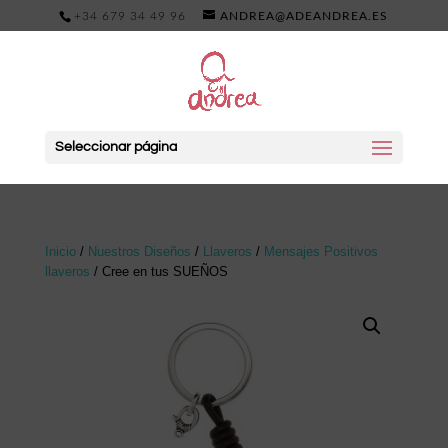
+34 679 34 49 96
ANDREA@ADEANDREA.ES
Seleccionar página
Inicio
/
Nuestros Diseños
/
Llaveros
/
Mensajes Positivos
llaveros
/ Cree en tus SUEÑOS