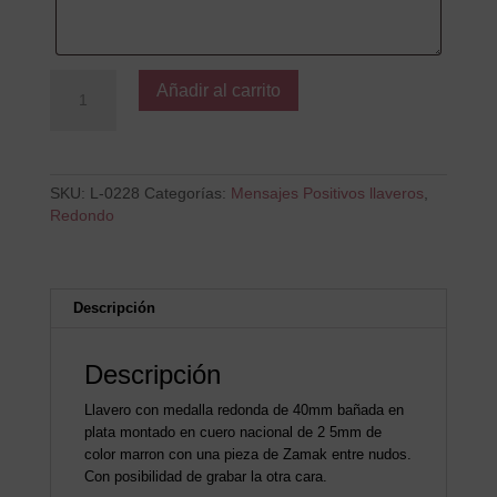
Cree
Añadir al carrito
en
tus
SUEÑOS
cantidad
SKU:
L-0228
Categorías:
Mensajes Positivos llaveros
,
Redondo
Descripción
Descripción
Llavero con medalla redonda de 40mm bañada en
plata montado en cuero nacional de 2 5mm de
color marron con una pieza de Zamak entre nudos.
Con posibilidad de grabar la otra cara.