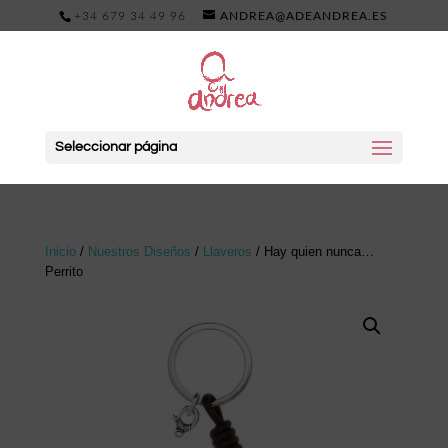
+34 679 34 49 96
ANDREA@ADEANDREA.ES
Seleccionar página
Inicio
/
Nuestros Diseños
/
Llaveros
/ Hay quien nunca…
Perrito