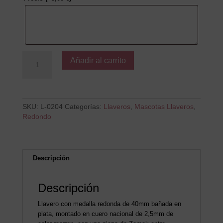
Hay
Añadir al carrito
quien
nunca...
Perrito
cantidad
SKU:
L-0204
Categorías:
Llaveros
,
Mascotas Llaveros
,
Redondo
Descripción
Descripción
Llavero con medalla redonda de 40mm bañada en
plata, montado en cuero nacional de 2,5mm de