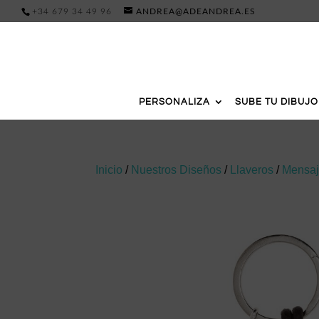
+34 679 34 49 96
ANDREA@ADEANDREA.ES
PERSONALIZA
SUBE TU DIBUJO
Inicio
/
Nuestros Diseños
/
Llaveros
/
Mensaje