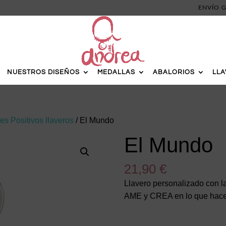
ENVÍO G
NUESTROS DISEÑOS
MEDALLAS
ABALORIOS
LL
s Positivos llaveros
/ El Mundo
El Mundo
21,90
€
Llavero personalizado con 
AME y CREA en lo que hace