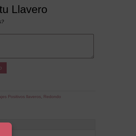
tu Llavero
s?
o
es Positivos llaveros
,
Redondo