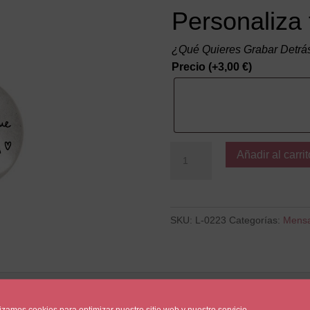
Personaliza 
¿Qué Quieres Grabar Detrá
Precio
(+
3,00
€
)
El
Añadir al carrit
Mundo
cantidad
SKU:
L-0223
Categorías:
Mensaj
lizamos cookies para optimizar nuestro sitio web y nuestro servicio.