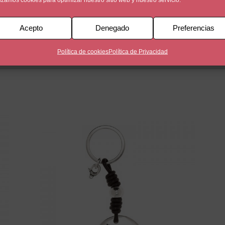
Acepto
Denegado
Preferencias
añada en plata montado en cuero nacional de 2 5mm de color m
Política de cookies
Política de Privacidad