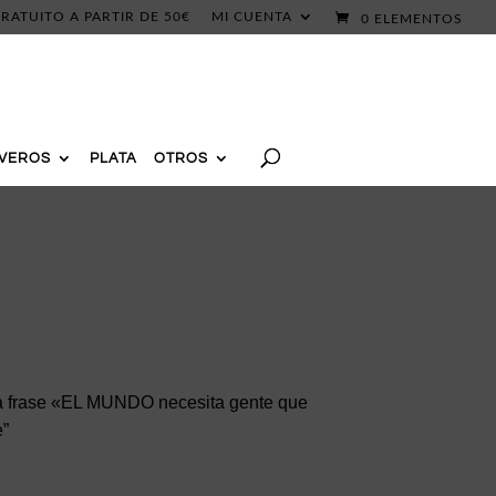
RATUITO A PARTIR DE 50€
MI CUENTA
0 ELEMENTOS
AVEROS
PLATA
OTROS
la frase «EL MUNDO necesita gente que
”