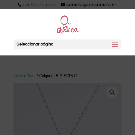
+34 679 34 49 96
ANDREA@ADEANDREA.ES
Seleccionar página
Inicio
/
Plata
/ Colgante B PISCIS-C