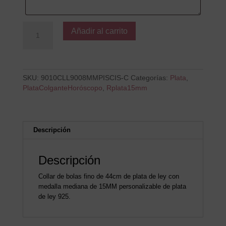
Colgante
Añadir al carrito
B
PISCIS-
C
cantidad
SKU:
9010CLL9008MMPISCIS-C
Categorías:
Plata
,
PlataColganteHoróscopo
,
Rplata15mm
Descripción
Descripción
Collar de bolas fino de 44cm de plata de ley con
medalla mediana de 15MM personalizable de plata
de ley 925.