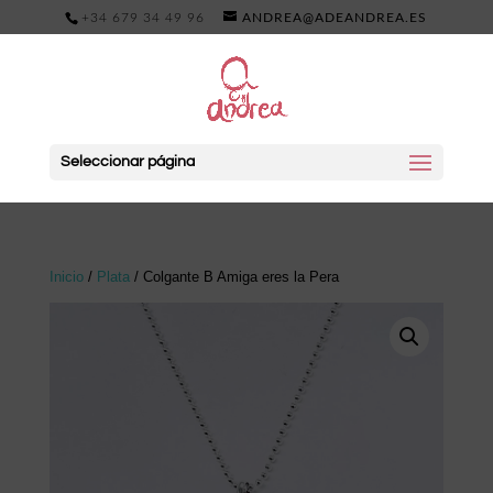
+34 679 34 49 96
ANDREA@ADEANDREA.ES
Seleccionar página
Inicio
/
Plata
/ Colgante B Amiga eres la Pera