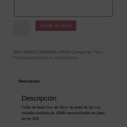
Colgante
Añadir al carrito
B
Amiga
eres
la
Pera
SKU:
9010CLL9008MMLAPERA
Categorías:
Plata
,
cantidad
PlataColganteDiseños
,
Rplata15mm
Descripción
Descripción
Collar de bolas fino de 44cm de plata de ley con
medalla mediana de 15MM personalizable de plata
de ley 925.