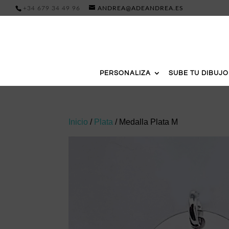
+34 679 34 49 96
ANDREA@ADEANDREA.ES
PERSONALIZA
SUBE TU DIBUJO
Inicio
/
Plata
/ Medalla Plata M