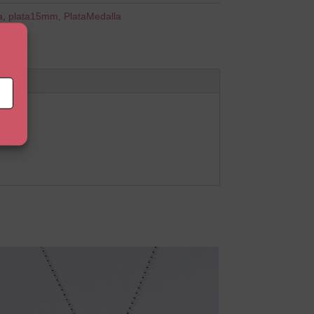
a
,
plata15mm
,
PlataMedalla