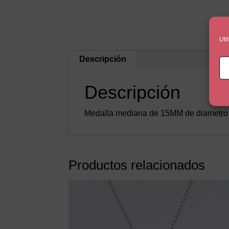
Uti
Descripción
Descripción
Medalla mediana de 15MM de diametro p
Productos relacionados