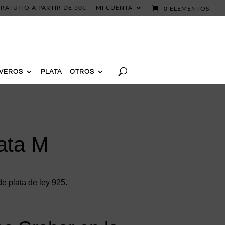
RATUITO A PARTIR DE 50€
MI CUENTA
0 ELEMENTOS
AVEROS
PLATA
OTROS
ata M
 plata de ley 925.