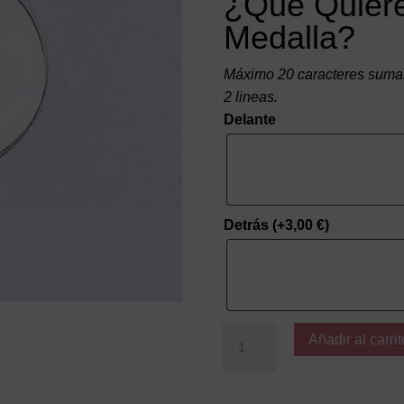
¿Qué Quiere
Medalla?
Máximo 20 caracteres suman
2 lineas.
Delante
Detrás
(+
3,00
€
)
Medalla
Añadir al carrit
Plata
M
cantidad