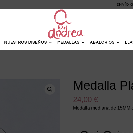
ENVÍO G
NUESTROS DISEÑOS
MEDALLAS
ABALORIOS
LL
Medalla Pl
24,00
€
Medalla mediana de 15MM de