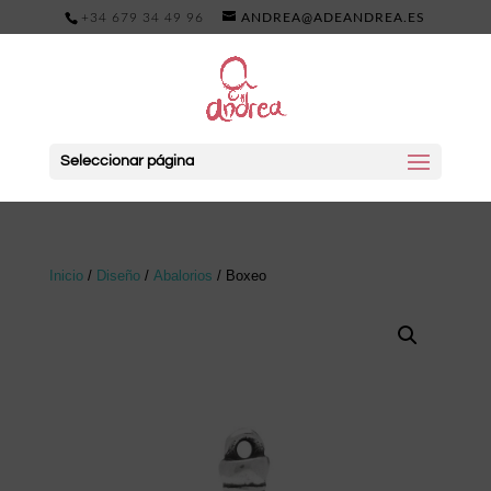
+34 679 34 49 96
ANDREA@ADEANDREA.ES
Seleccionar página
Inicio
/
Diseño
/
Abalorios
/ Boxeo