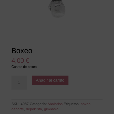
Boxeo
4,00
€
Guante de boxeo.
Boxeo
Añadir al carrito
cantidad
SKU:
4087
Categoría:
Abalorios
Etiquetas:
boxeo
,
deporte
,
deportista
,
gimnasio