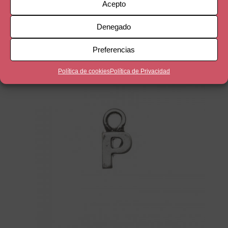
Las Reliquias de la Muerte
Acepto
3,50
€
Denegado
Preferencias
Política de cookies
Política de Privacidad