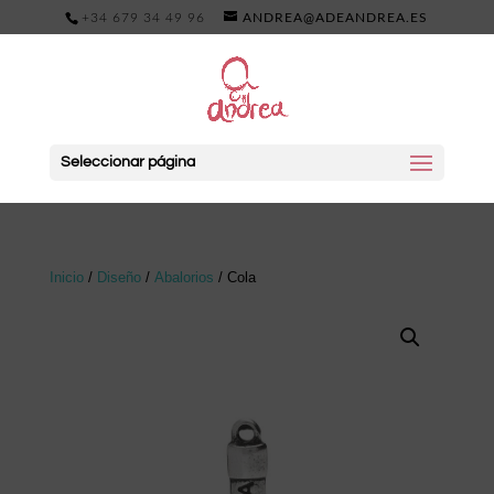
+34 679 34 49 96
ANDREA@ADEANDREA.ES
Seleccionar página
Inicio
/
Diseño
/
Abalorios
/ Cola