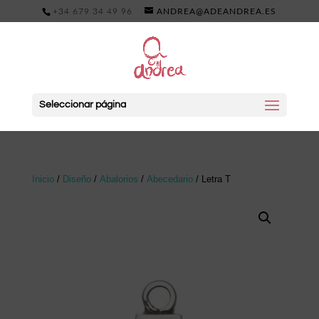
+34 679 34 49 96
ANDREA@ADEANDREA.ES
Seleccionar página
Inicio
/
Diseño
/
Abalorios
/
Abecedario
/ Letra T