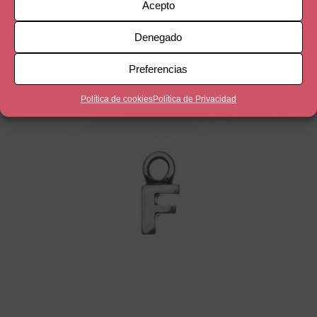
Letra B
Acepto
4,00
€
Denegado
Preferencias
Política de cookies
Política de Privacidad