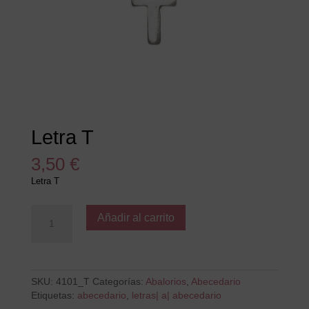
Letra T
3,50
€
Letra T
Letra
Añadir al carrito
T
cantidad
SKU:
4101_T
Categorías:
Abalorios
,
Abecedario
Etiquetas:
abecedario
,
letras| a| abecedario