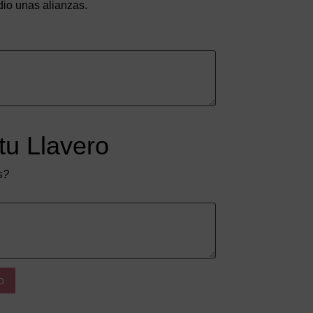
dio unas alianzas.
tu Llavero
s?
o