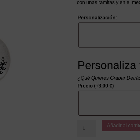
con unas ramitas y en el me
Personalización:
Personaliza 
¿Qué Quieres Grabar Detrá
Precio
(+
3,00
€
)
Boda
Añadir al carrit
nombres
y