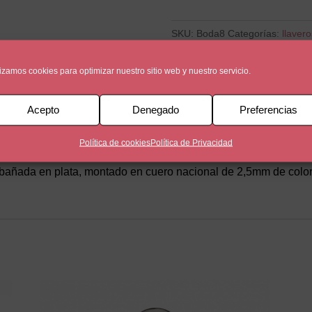
fecha
LLAVERO
SKU:
Boda8
Categorías:
llaver
cantidad
lizamos cookies para optimizar nuestro sitio web y nuestro servicio.
Acepto
Denegado
Preferencias
Política de cookies
Política de Privacidad
añada en plata, montado en cuero nacional de 2,5mm de color 