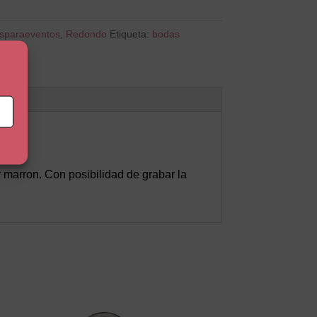
osparaeventos
,
Redondo
Etiqueta:
bodas
marron. Con posibilidad de grabar la