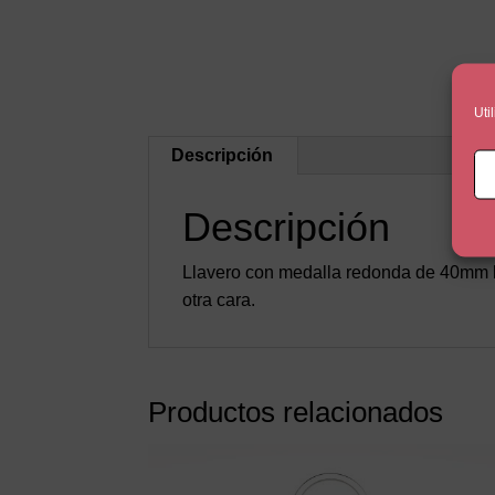
Uti
Descripción
Descripción
Llavero con medalla redonda de 40mm b
otra cara.
Productos relacionados