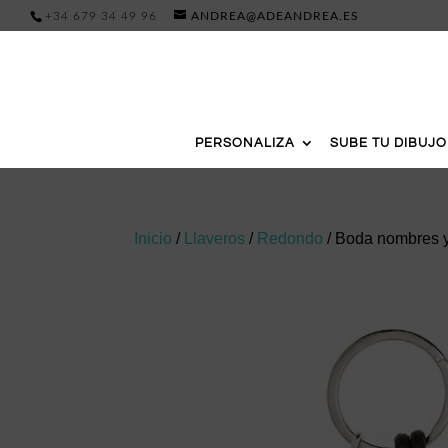
+34 679 34 49 96
ANDREA@ADEANDREA.ES
PERSONALIZA
SUBE TU DIBUJO
Inicio
/
Llaveros
/
Redondo
/ Boda nombres 