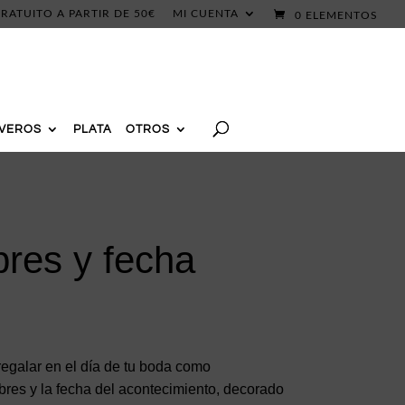
RATUITO A PARTIR DE 50€
MI CUENTA
0 ELEMENTOS
AVEROS
PLATA
OTROS
res y fecha
regalar en el día de tu boda como
res y la fecha del acontecimiento, decorado