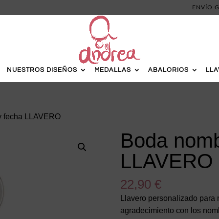
ENVÍO G
NUESTROS DISEÑOS
MEDALLAS
ABALORIOS
LL
y fecha LLAVERO
Boda nomb
LLAVERO
22,90
€
Llavero personalizado para 
agradecimiento con los nomb