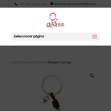
+34 679 34 49 96
ANDREA@ADEANDREA.ES
Seleccionar página
Inicio
/
Llaveros
/
Amor
/ Siempre Contigo