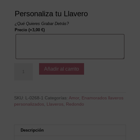
Personaliza tu Llavero
¿Qué Quieres Grabar Detrás?
Precio
(+
3,00
€
)
Siempre
Añadir al carrito
Contigo
cantidad
SKU:
L-0268-1
Categorías:
Amor
,
Enamorados llaveros
personalizados
,
Llaveros
,
Redondo
Descripción