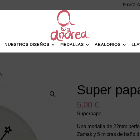
ENVÍO G
NUESTROS DISEÑOS
MEDALLAS
ABALORIOS
LL
a
Super pap
5,00
€
Superpapa
Una medalla de 22mm perfect
Zamak y 5 micras de baño de