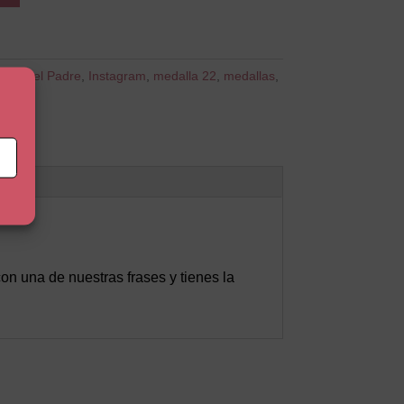
:
Día del Padre
,
Instagram
,
medalla 22
,
medallas
,
n una de nuestras frases y tienes la