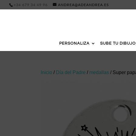
+34 679 34 49 96
ANDREA@ADEANDREA.ES
PERSONALIZA
SUBE TU DIBUJO
Inicio
/
Día del Padre
/
medallas
/ Super pap