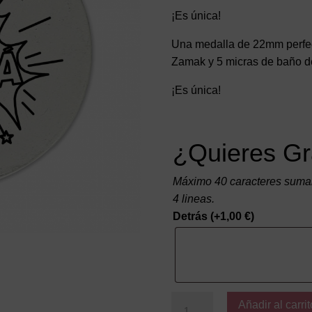
¡Es única!
Una medalla de 22mm perfect
Zamak y 5 micras de baño de
¡Es única!
¿Quieres Gr
Máximo 40 caracteres suman
4 lineas.
Detrás
(+
1,00
€
)
Super
Añadir al carrit