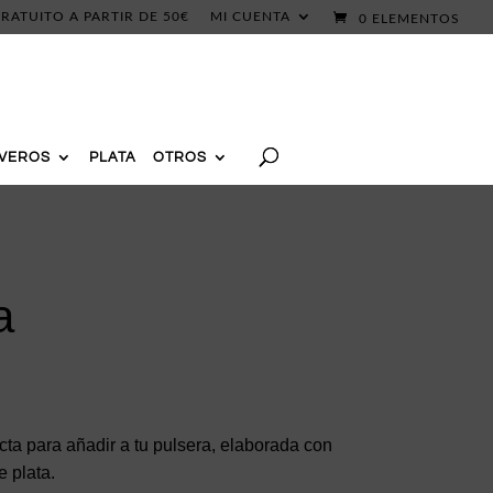
RATUITO A PARTIR DE 50€
MI CUENTA
0 ELEMENTOS
AVEROS
PLATA
OTROS
a
a para añadir a tu pulsera, elaborada con
 plata.