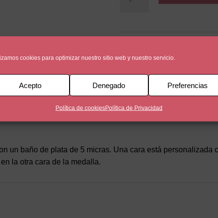
papa
cantidad
SKU:
MEDDP002-1
Categorías
medallasparapapa
lizamos cookies para optimizar nuestro sitio web y nuestro servicio.
Acepto
Denegado
Preferencias
Política de cookies
Política de Privacidad
un baño de plata de 5 micras. Una cara está personalizada co
en la otra cara de la medalla.