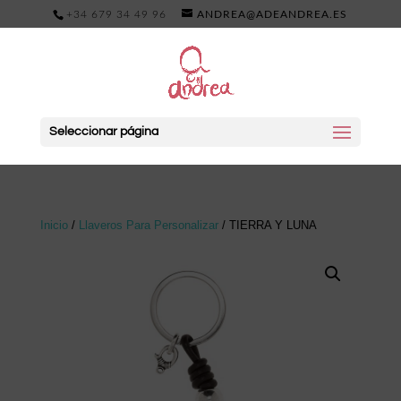
+34 679 34 49 96
ANDREA@ADEANDREA.ES
Seleccionar página
Inicio
/
Llaveros Para Personalizar
/ TIERRA Y LUNA