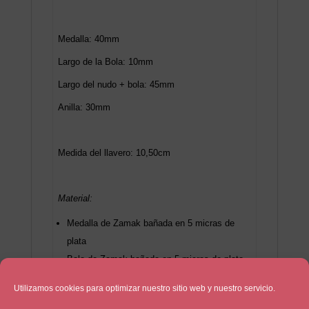
Medalla: 40mm
Largo de la Bola: 10mm
Largo del nudo + bola: 45mm
Anilla: 30mm
Medida del llavero: 10,50cm
Material:
Medalla de Zamak bañada en 5 micras de
plata
Bola de Zamak bañada en 5 micras de plata
Cuero marrón
Utilizamos cookies para optimizar nuestro sitio web y nuestro servicio.