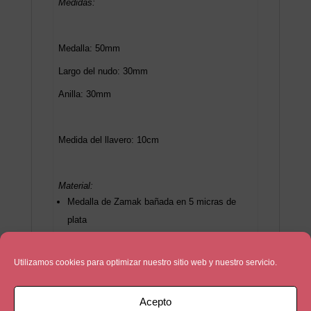
Medidas:
Medalla: 50mm
Largo del nudo: 30mm
Anilla: 30mm
Medida del llavero: 10cm
Material:
Medalla de Zamak bañada en 5 micras de
plata
Cuero marrón
Utilizamos cookies para optimizar nuestro sitio web y nuestro servicio.
Acepto