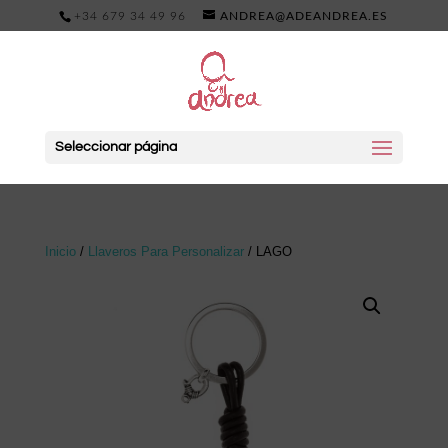
+34 679 34 49 96
ANDREA@ADEANDREA.ES
Seleccionar página
Inicio
/
Llaveros Para Personalizar
/ LAGO