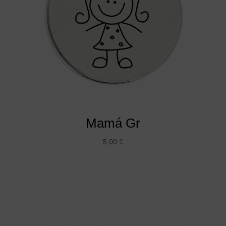
Mamá Gr
5,00
€