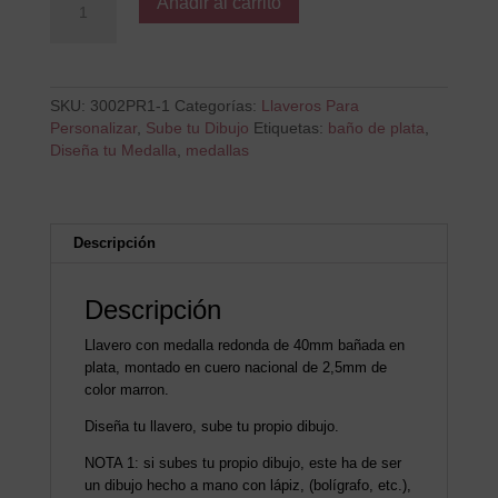
Añadir al carrito
Llavero
Redondo
Una
Cara
cantidad
SKU:
3002PR1-1
Categorías:
Llaveros Para
Personalizar
,
Sube tu Dibujo
Etiquetas:
baño de plata
,
Diseña tu Medalla
,
medallas
Descripción
Descripción
Llavero con medalla redonda de 40mm bañada en
plata, montado en cuero nacional de 2,5mm de
color marron.
Diseña tu llavero, sube tu propio dibujo.
NOTA 1: si subes tu propio dibujo, este ha de ser
un dibujo hecho a mano con lápiz, (bolígrafo, etc.),