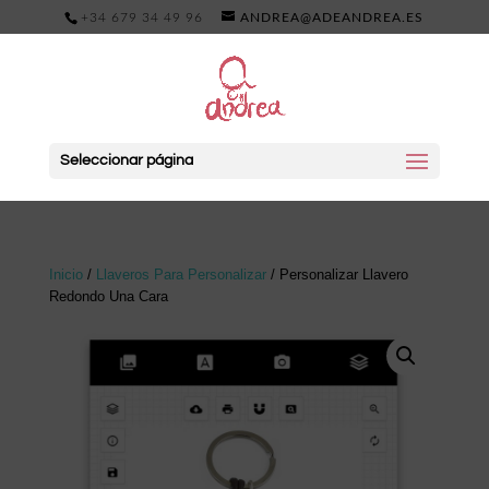
+34 679 34 49 96
ANDREA@ADEANDREA.ES
Seleccionar página
Inicio
/
Llaveros Para Personalizar
/ Personalizar Llavero
Redondo Una Cara