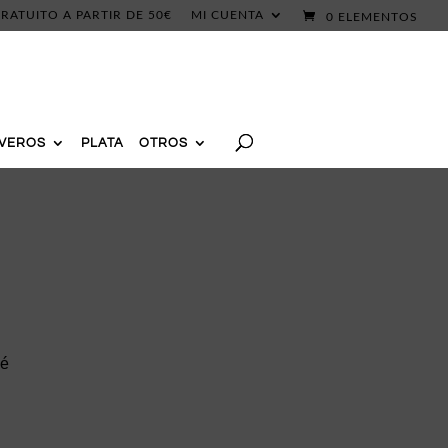
RATUITO A PARTIR DE 50€
MI CUENTA
0 ELEMENTOS
AVEROS
PLATA
OTROS
bé