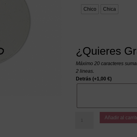
Chico
Chica
¿Quieres Gr
Máximo 20 caracteres suman
2 lineas.
Detrás
(+
1,00
€
)
Bebé
Añadir al carrit
MD
cantidad