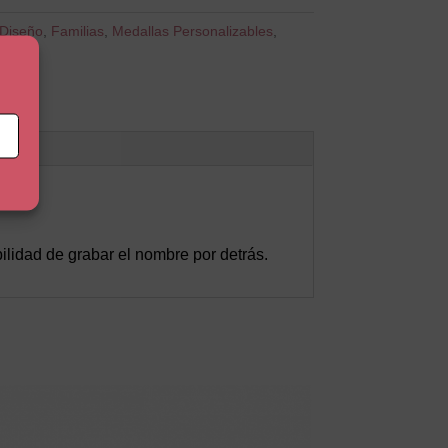
Diseño
,
Familias
,
Medallas Personalizables
,
las
ilidad de grabar el nombre por detrás.