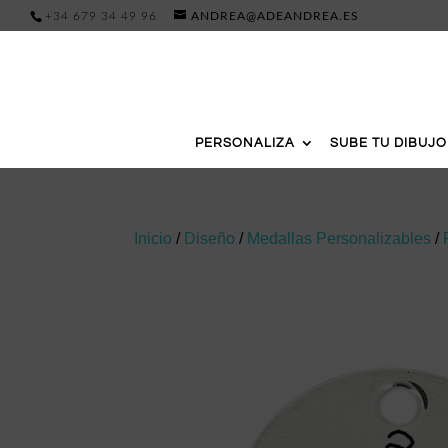
+34 679 34 49 96
ANDREA@ADEANDREA.ES
PERSONALIZA
SUBE TU DIBUJO
Inicio
/
Diseño
/
Medallas Personalizables
/