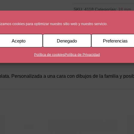
SKU:
4118
Categorías:
18 mm
,
medallasfamilia
Etiqueta:
medal
lizamos cookies para optimizar nuestro sitio web y nuestro servicio.
Acepto
Denegado
Preferencias
al
Política de cookies
Política de Privacidad
a. Personalizada a una cara con dibujos de la familia y posib