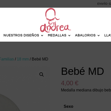
ENVÍO G
NUESTROS DISEÑOS
MEDALLAS
ABALORIOS
LL
Familias
/
18 mm
/ Bebé MD
Bebé MD
4,00
€
Medalla mediana dibujo be
Sexo