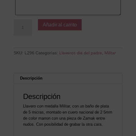
Para
Añadir al carrito
TI
por
tu
MAGIA
cantidad
SKU:
L296
Categorías:
Llaveros dia del padre
,
Militar
Descripción
Descripción
Llavero con medalla Militar, con un baño de plata
de 5 micras, montado en cuero nacional de 2 5mm
de color marron con una pieza de Zamak entre
nudos. Con posibilidad de grabar la otra cara.