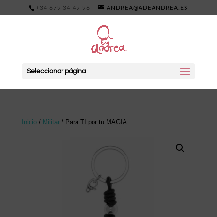
+34 679 34 49 96
ANDREA@ADEANDREA.ES
Seleccionar página
Inicio
/
Militar
/ Para TI por tu MAGIA