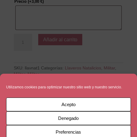
Precio
(+
3,00
€
)
Carita
Añadir al carrito
de
Luna
cantidad
SKU:
llavnat1
Categorías:
Llaveros Natalicios
,
Militar
,
Militar
,
Militar
Utilizamos cookies para optimizar nuestro sitio web y nuestro servicio.
Descripción
Acepto
Descripción
Denegado
Medalla alargada 50X30mm
Preferencias
Zamak + 5micras de plata