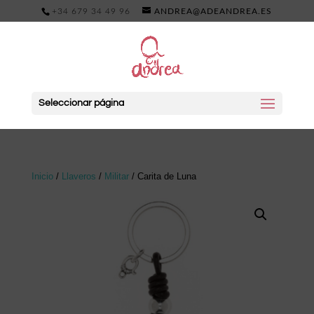
+34 679 34 49 96
ANDREA@ADEANDREA.ES
Seleccionar página
Inicio
/
Llaveros
/
Militar
/ Carita de Luna