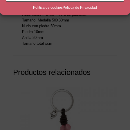
Datos bebe + cara bebe
Política de cookies
Política de Privacidad
Anilla espiral 30mm
Nudo cuero marrón + bola de plateada
Tamaño: Medalla 50X30mm
Nudo con piedra 50mm
Piedra 10mm
Anilla 30mm
Tamaño total xcm
Productos relacionados