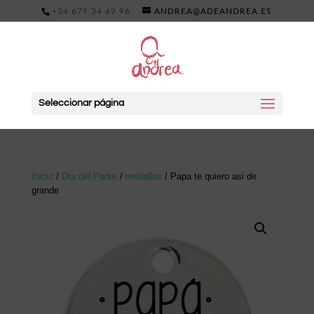
+34 679 34 49 96
ANDREA@ADEANDREA.ES
Seleccionar página
Inicio
/
Día del Padre
/
medallas
/ Papa te quiero asi de
grande