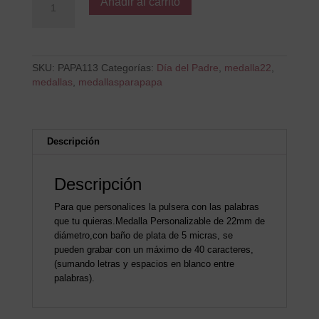
Añadir al carrito
te
quiero
asi
de
grande
SKU:
PAPA113
Categorías:
Día del Padre
,
medalla22
,
cantidad
medallas
,
medallasparapapa
Descripción
Descripción
Para que personalices la pulsera con las palabras
que tu quieras.Medalla Personalizable de 22mm de
diámetro,con baño de plata de 5 micras, se
pueden grabar con un máximo de 40 caracteres,
(sumando letras y espacios en blanco entre
palabras).