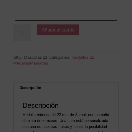
Mi
Añadir al carrito
perro
es
mi
familia
cantidad
SKU:
Mascotas 11
Categorías:
medallas 22
,
MedallasMascotas
Descripción
Descripción
Medalla redonda de 22 mm de Zamak con un baño
de plata de 5 micras. Una cara está personalizada
con una de nuestras frases y tienes la posibilidad