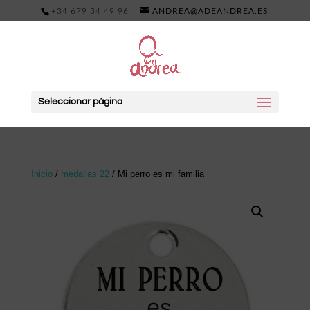
+34 679 34 49 96
ANDREA@ADEANDREA.ES
Seleccionar página
Inicio
/
medallas 22
/ Mi perro es mi familia