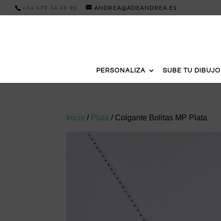
+34 679 34 49 96
ANDREA@ADEANDREA.ES
PERSONALIZA
SUBE TU DIBUJO
Inicio
/
Plata
/ Colgante Bolitas MP Plata