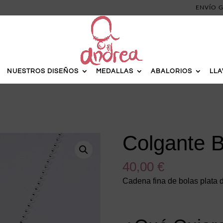
ENVÍO G
NUESTROS DISEÑOS
MEDALLAS
ABALORIOS
LL
Colgante B
40,00
€
Cadena fina de bolas plata 