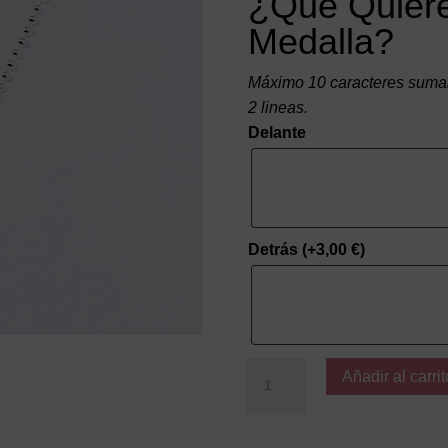
¿Qué Quiere
Medalla?
Máximo 10 caracteres suman
2 lineas.
Delante
Detrás
(+
3,00
€
)
Colgante
Añadir al carrit
Bolitas
MP
Plata