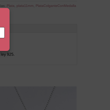
ías:
Plata
,
plata11mm
,
PlataColganteConMedalla
 ley 925.