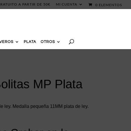
RATUITO A PARTIR DE 50€
MI CUENTA
0 ELEMENTOS
AVEROS
PLATA
OTROS
olitas MP Plata
de ley. Medalla pequeña 11MM plata de ley.