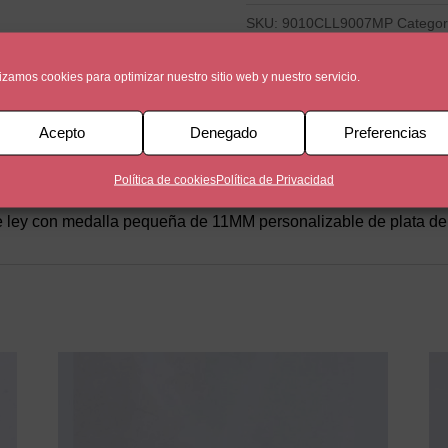
cantidad
SKU:
9010CLL9007MP
Categor
lizamos cookies para optimizar nuestro sitio web y nuestro servicio.
Acepto
Denegado
Preferencias
Política de cookies
Política de Privacidad
de ley con medalla pequeña de 11MM personalizable de plata de