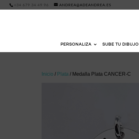
+34 679 34 49 96
ANDREA@ADEANDREA.ES
PERSONALIZA
SUBE TU DIBUJO
Inicio
/
Plata
/ Medalla Plata CANCER-C