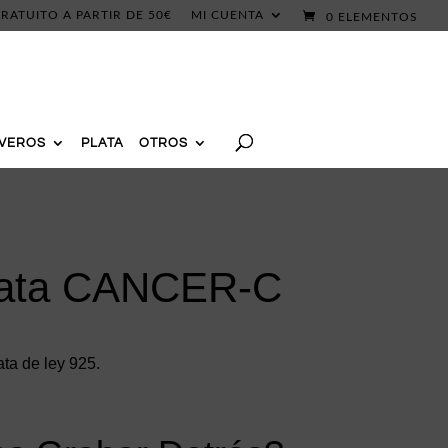
RATUITO A PARTIR DE 50€
MI CUENTA
0 ELEMENTOS
AVEROS
PLATA
OTROS
lata CANCER-C
ta de ley 925.