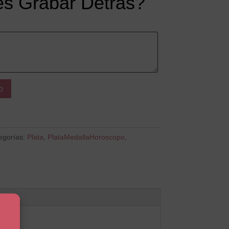
s Grabar Detrás?
o
egorías:
Plata
,
PlataMedallaHoroscopo
,