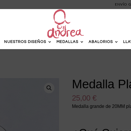
ENVÍO G
NUESTROS DISEÑOS
MEDALLAS
ABALORIOS
LL
Medalla P
25,00
€
Medalla grande de 20MM pla