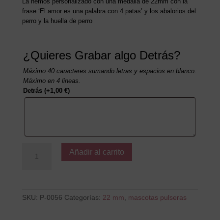
La hemos personalizado con una medalla de 22mm con la
frase ‘El amor es una palabra con 4 patas’ y los abalorios del
perro y la huella de perro
¿Quieres Grabar algo Detrás?
Máximo 40 caracteres sumando letras y espacios en blanco.
Máximo en 4 lineas.
Detrás
(+
1,00
€
)
El
Añadir al carrito
amor
es
una
palabra
con
SKU:
P-0056
Categorías:
22 mm
,
mascotas pulseras
cuatro
patas