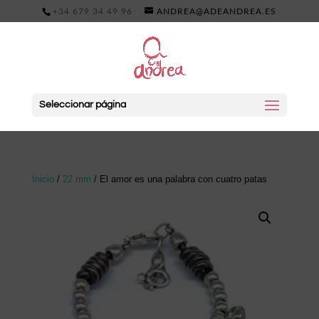
+34 679 34 49 96
ANDREA@ADEANDREA.ES
Seleccionar página
Inicio
/
22 mm
/ El amor es una palabra con cuatro patas