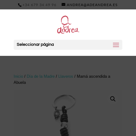
+34 679 34 49 96
ANDREA@ADEANDREA.ES
Seleccionar página
Inicio
/
Día de la Madre
/
Llaveros
/ Mamá ascendida a
Abuela