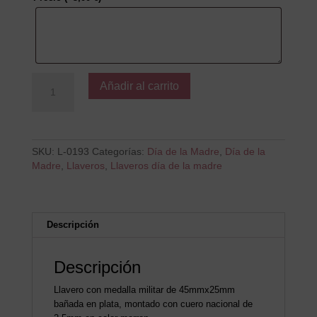
Mamá
Añadir al carrito
ascendida
a
Abuela
cantidad
SKU:
L-0193
Categorías:
Día de la Madre
,
Día de la
Madre
,
Llaveros
,
Llaveros día de la madre
Descripción
Descripción
Llavero con medalla militar de 45mmx25mm
bañada en plata, montado con cuero nacional de