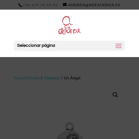
+34 679 34 49 96
ANDREA@ADEANDREA.ES
Seleccionar página
Inicio
/
Diseño
/
Abalorios
/ Un Ángel