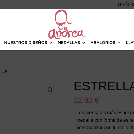
ENVÍO G
NUESTROS DISEÑOS
MEDALLAS
ABALORIOS
LL
LLA
ESTRELL
22,90
€
Los mensajes más especial
medalla con forma de estrel
personalizar con tu mejor f