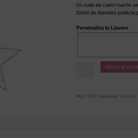
Un nudo de cuero marrón une
30mm de diámetro perfecta pa
Personaliza tu Llavero
ESTRELLA
Añadir al carrit
cantidad
SKU:
3017
Categoría:
Llaveros 