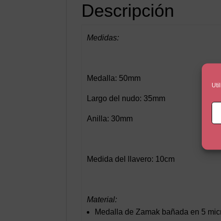
Descripción
Medidas:
Medalla: 50mm
Uti
Largo del nudo: 35mm
Anilla: 30mm
Medida del llavero: 10cm
Material:
Medalla de Zamak bañada en 5 micr