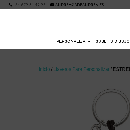
+34 679 34 49 96
ANDREA@ADEANDREA.ES
PERSONALIZA
SUBE TU DIBUJO
Inicio
/
Llaveros Para Personalizar
/ ESTRE