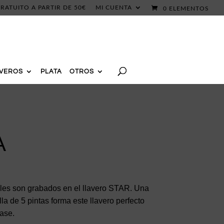
RATUITO A PARTIR DE 50€
MI CUENTA
0 ELEMENTOS
AVEROS
PLATA
OTROS
A
es son grabados en el llavero STAR. Una
la de 5 pintas forma este llavero perfecto
rase.