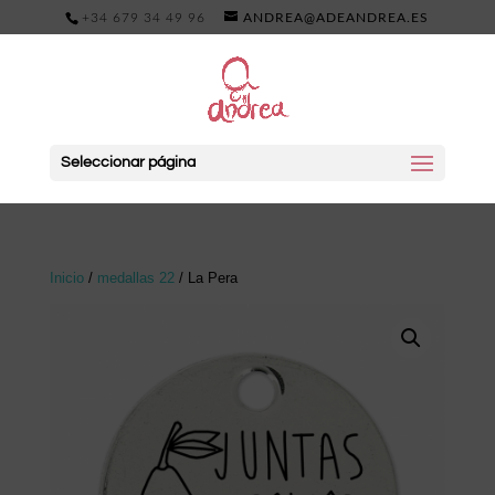
+34 679 34 49 96
ANDREA@ADEANDREA.ES
Seleccionar página
Inicio
/
medallas 22
/ La Pera