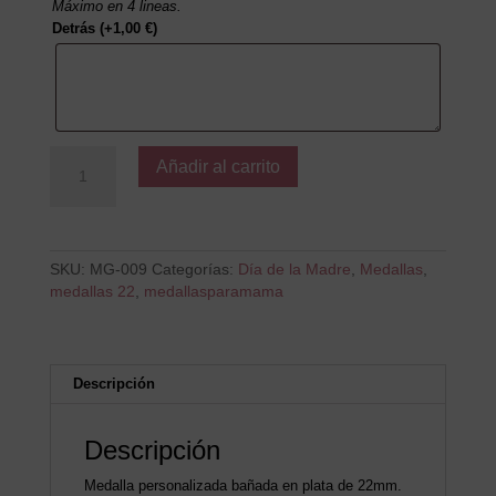
Máximo en 4 lineas.
Detrás
(+
1,00
€
)
La
Añadir al carrito
mejor
del
mundo
mundial
cantidad
SKU:
MG-009
Categorías:
Día de la Madre
,
Medallas
,
medallas 22
,
medallasparamama
Descripción
Descripción
Medalla personalizada bañada en plata de 22mm.