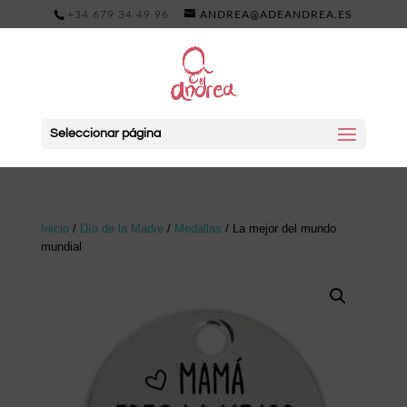
+34 679 34 49 96
ANDREA@ADEANDREA.ES
Seleccionar página
Inicio
/
Día de la Madre
/
Medallas
/ La mejor del mundo
mundial