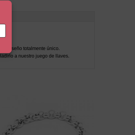
te diseño totalmente único.
irlo a nuestro juego de llaves.