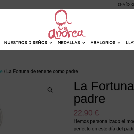
ENVÍO G
NUESTROS DISEÑOS
MEDALLAS
ABALORIOS
LL
re
/ La Fortuna de tenerte como padre
La Fortuna
padre
22,90
€
Hemos personalizado el mo
perfecto en este día del padr