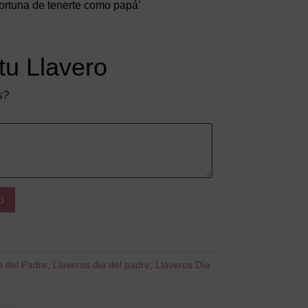
fortuna de tenerte como papá’
tu Llavero
s?
o
a del Padre
,
Llaveros dia del padre
,
Llaveros Día