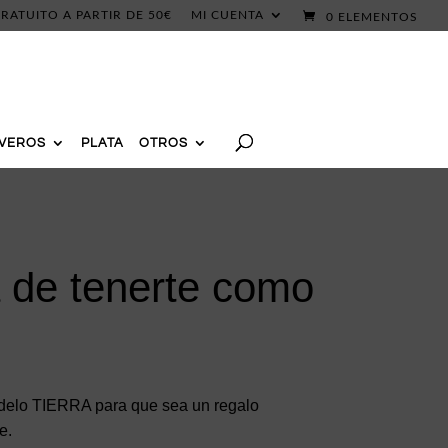
RATUITO A PARTIR DE 50€
MI CUENTA
0 ELEMENTOS
AVEROS
PLATA
OTROS
 de tenerte como
delo TIERRA para que sea un regalo
e.