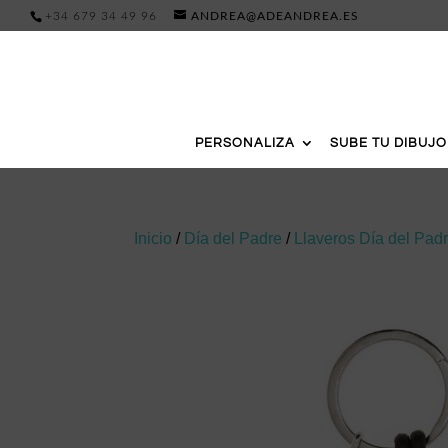
+34 679 34 49 96
ANDREA@ADEANDREA.ES
PERSONALIZA
SUBE TU DIBUJO
Inicio
/
Día del Padre
/
Llaveros Día del Pad