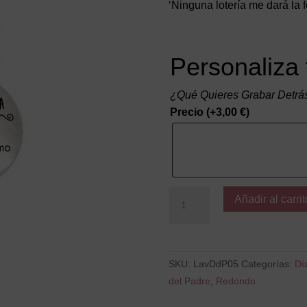
‘Ninguna lotería me dará la 
Personaliza 
¿Qué Quieres Grabar Detrá
Precio
(+
3,00
€
)
La
Añadir al carrit
Fortuna
de
tenerte
como
SKU:
LavDdP05
Categorías:
Dí
padre
del Padre
,
Redondo
cantidad