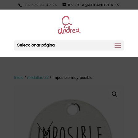
+34 679 34 49 96
ANDREA@ADEANDREA.ES
Seleccionar página
Inicio
/
medallas 22
/ Imposible muy posible