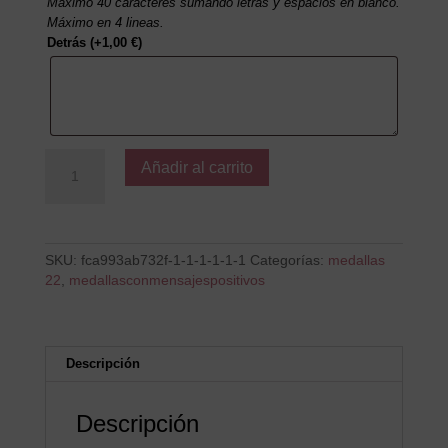
Máximo 40 caracteres sumando letras y espacios en blanco.
Máximo en 4 lineas.
Detrás
(+
1,00
€
)
Imposible
Añadir al carrito
muy
posible
cantidad
SKU:
fca993ab732f-1-1-1-1-1-1
Categorías:
medallas
22
,
medallasconmensajespositivos
Descripción
Descripción