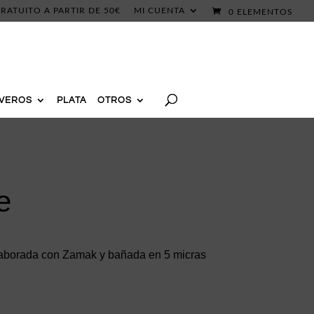
RATUITO A PARTIR DE 50€
MI CUENTA
0 ELEMENTOS
AVEROS
PLATA
OTROS
e
aborada con Zamak y bañada en 5 micras