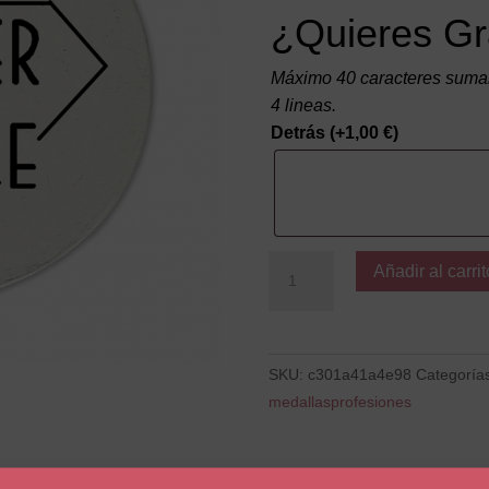
¿Quieres Gr
Máximo 40 caracteres suman
4 lineas.
Detrás
(+
1,00
€
)
Super
Añadir al carrit
profe
cantidad
SKU:
c301a41a4e98
Categoría
medallasprofesiones