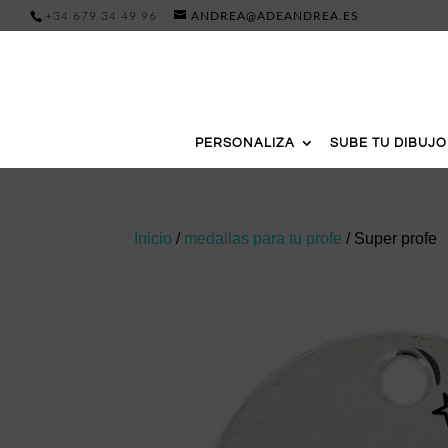
+34 679 34 49 96
ANDREA@ADEANDREA.ES
PERSONALIZA
SUBE TU DIBUJO
Inicio
/
medallas para tu profe
/ Super profe