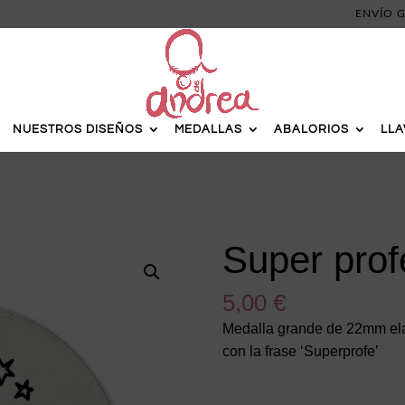
ENVÍO G
NUESTROS DISEÑOS
MEDALLAS
ABALORIOS
LL
Super prof
5,00
€
Medalla grande de 22mm el
con la frase ‘Superprofe’