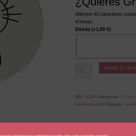
¿Quieres Gr
Máximo 40 caracteres suman
4 lineas.
Detrás
(+
1,00
€
)
Gato
Añadir al carrit
Gr
cantidad
SKU:
4126
Categorías:
22 mm
,
medallasfamilia
Etiqueta:
medal
lizamos cookies para optimizar nuestro sitio web y nuestro servicio.