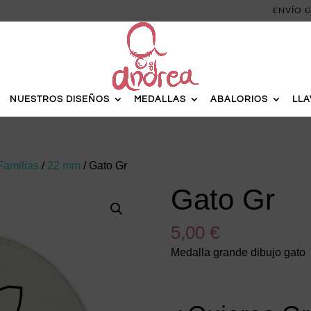
ENVÍO G
NUESTROS DISEÑOS
MEDALLAS
ABALORIOS
LL
Familias
/
22 mm
/ Gato Gr
Gato Gr
5,00
€
Medalla grande dibujo gato