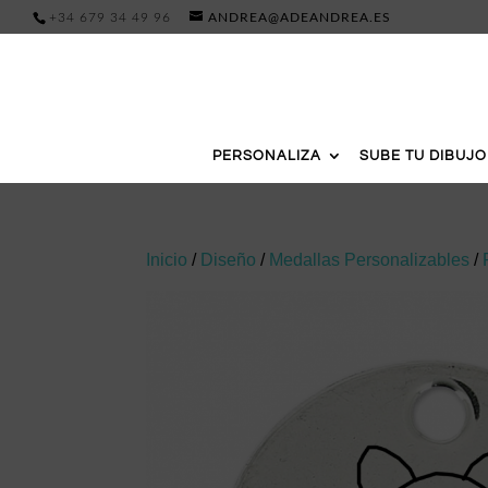
+34 679 34 49 96
ANDREA@ADEANDREA.ES
PERSONALIZA
SUBE TU DIBUJO
Inicio
/
Diseño
/
Medallas Personalizables
/