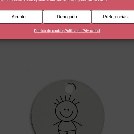
Acepto
Denegado
Preferencias
a. Personalizada a una cara con dibujos de la familia y posib
Política de cookies
Política de Privacidad