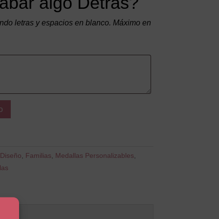
abar algo Detrás?
do letras y espacios en blanco. Máximo en
o
Diseño
,
Familias
,
Medallas Personalizables
,
las