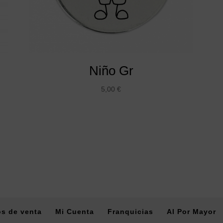
Niño Gr
5,00
€
s de venta
Mi Cuenta
Franquicias
Al Por Mayor