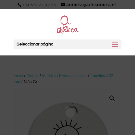
+34 679 34 49 96
ANDREA@ADEANDREA.ES
Seleccionar página
Inicio
/
Diseño
/
Medallas Personalizables
/
Familias
/
22
mm
/ Niño Gr