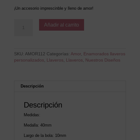
¡Un accesorio imprescinble y lleno de amor!
fresame
Añadir al carrito
mucho
pack
cantidad
SKU:
AMOR112
Categorías:
Amor
,
Enamorados llaveros
personalizados
,
Llaveros
,
Llaveros
,
Nuestros Diseños
Descripción
Descripción
Medidas:
Medalla: 40mm
Largo de la bola: 10mm