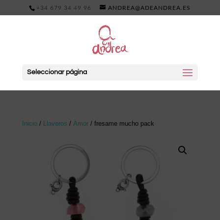
+34 679 34 49 96
ANDREA@ADEANDREA.ES
Seleccionar página
Inicio
/
Llaveros
/
Amor
/ fresame mucho pack