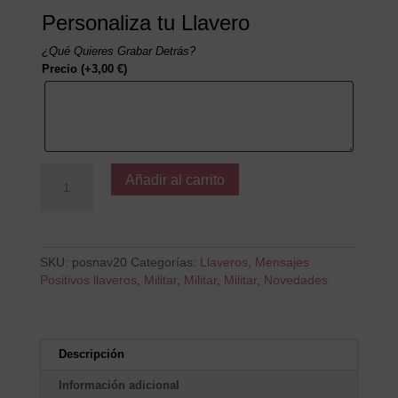
Personaliza tu Llavero
¿Qué Quieres Grabar Detrás?
Precio
(+
3,00
€
)
En
Añadir al carrito
esta
casa
hay
amor
del
SKU:
posnav20
Categorías:
Llaveros
,
Mensajes
bueno
Positivos llaveros
,
Militar
,
Militar
,
Militar
,
Novedades
cantidad
Descripción
Información adicional