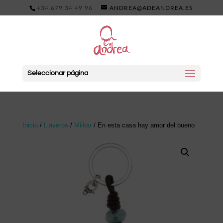
+34 679 34 49 96
ANDREA@ADEANDREA.ES
Seleccionar página
Inicio
/
Llaveros
/
Militar
/ En esta casa hay amor del bueno