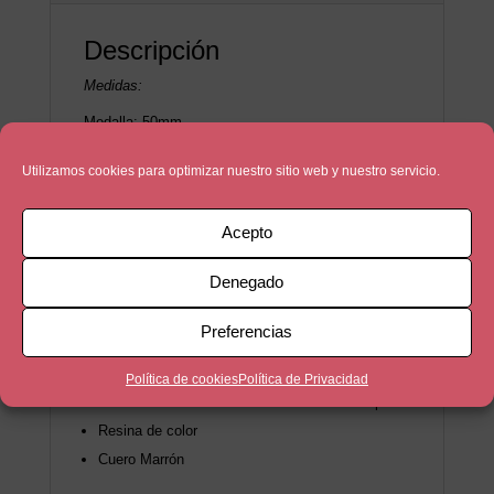
Descripción
Medidas:
Medalla: 50mm
Largo de la Bola: 10mm
Utilizamos cookies para optimizar nuestro sitio web y nuestro servicio.
Largo del nudo + bola: 50mm
Anilla: 30mm
Acepto
Denegado
Medida del llavero: 11,50cm
Preferencias
Material:
Política de cookies
Política de Privacidad
Medalla de Zamak bañada en 5 micras de plata
Resina de color
Cuero Marrón