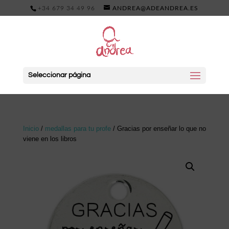
+34 679 34 49 96
ANDREA@ADEANDREA.ES
Seleccionar página
Inicio
/
medallas para tu profe
/ Gracias por enseñar lo que no
viene en los libros