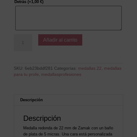
Detrás
(+
1,00
€
)
Gracias
Añadir al carrito
por
enseñar
lo
que
no
SKU:
6eb23bddf281
Categorías:
medallas 22
,
medallas
viene
para tu profe
,
medallasprofesiones
en
los
libros
cantidad
Descripción
Descripción
Medalla redonda de 22 mm de Zamak con un baño
de plata de 5 micras. Una cara está personalizada