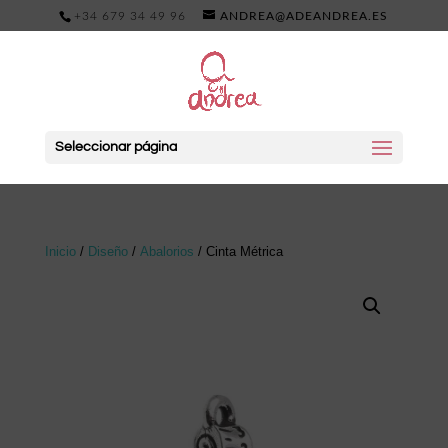
+34 679 34 49 96
ANDREA@ADEANDREA.ES
Seleccionar página
Inicio
/
Diseño
/
Abalorios
/ Cinta Métrica