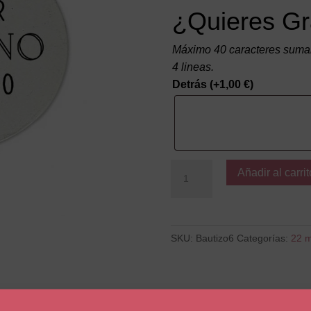
¿Quieres Gr
Máximo 40 caracteres suman
4 lineas.
Detrás
(+
1,00
€
)
El
Añadir al carrit
mejor
padrino
del
mundo
SKU:
Bautizo6
Categorías:
22 
cantidad