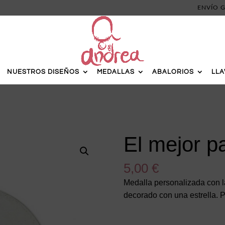
ENVÍO G
NUESTROS DISEÑOS
MEDALLAS
ABALORIOS
LL
El mejor p
5,00
€
Medalla personalizada con l
decorado con una estrella. P