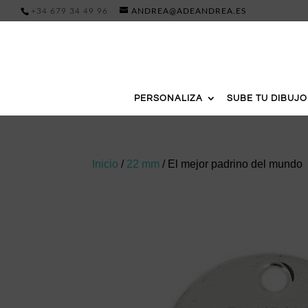
+34 679 34 49 96
ANDREA@ADEANDREA.ES
PERSONALIZA
SUBE TU DIBUJO
Inicio
/
22 mm
/ El mejor padrino del mundo