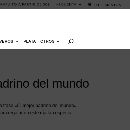
RATUITO A PARTIR DE 50€
MI CUENTA
0 ELEMENTOS
AVEROS
PLATA
OTROS
adrino del mundo
a frase «El mejor padrino del mundo»
ara regalar en este día tan especial.