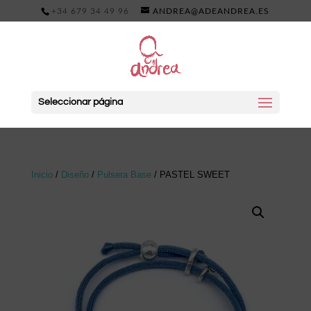
+34 679 34 49 96
ANDREA@ADEANDREA.ES
Seleccionar página
Inicio
/
Diseño
/
Pulsera Base
/ PASTEL SWEET