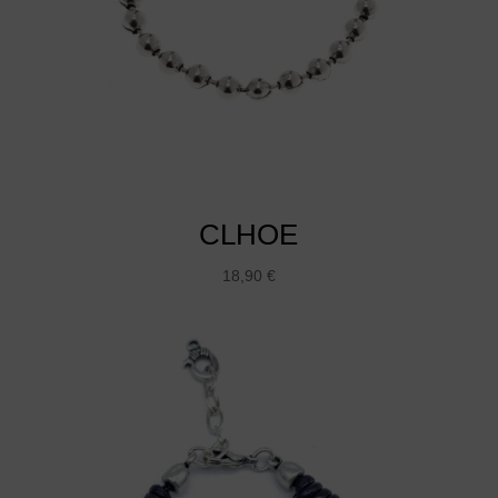
CLHOE
18,90
€