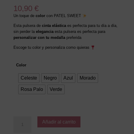
10,90
€
Un toque de
color
con PATEL SWEET
Esta pulsera de
cinta elástica
es perfecta para tu día a día,
sin perder la
elegancia
esta pulsera es perfecta para
personalizar con tu medalla
preferida
Escoge tu color y personaliza como quieras
Color
Celeste
Negro
Azul
Morado
Rosa Palo
Verde
PASTEL
Añadir al carrito
SWEET
cantidad