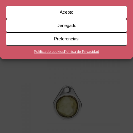
Acepto
Denegado
Azul
4,00
€
Preferencias
Política de cookies
Política de Privacidad