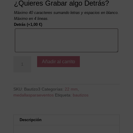
¿Quieres Grabar algo Detrás?
Máximo 40 caracteres sumando letras y espacios en blanco.
Máximo en 4 lineas.
Detrás
(+
1,00
€
)
Bautizo
Añadir al carrito
nombre
y
fecha
cantidad
SKU:
Bautizo3
Categorías:
22 mm
,
medallasparaeventos
Etiqueta:
bautizos
Descripción