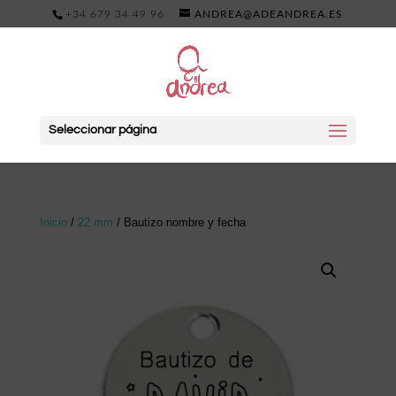
+34 679 34 49 96
ANDREA@ADEANDREA.ES
Seleccionar página
Inicio
/
22 mm
/ Bautizo nombre y fecha