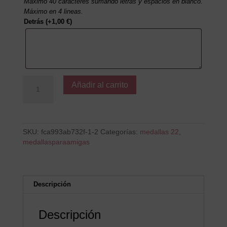
Máximo 40 caracteres sumando letras y espacios en blanco.
Máximo en 4 lineas.
Detrás
(+
1,00
€
)
Amigas
Añadir al carrito
siempre
cantidad
SKU:
fca993ab732f-1-2
Categorías:
medallas 22
,
medallasparaamigas
Descripción
Descripción