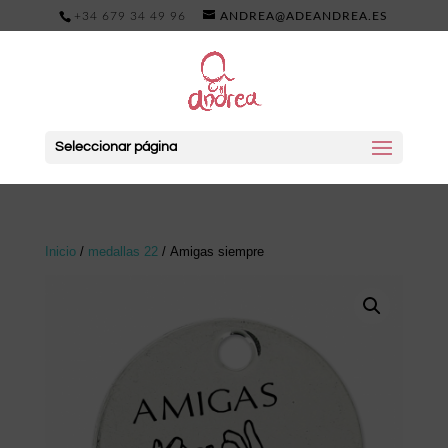
+34 679 34 49 96
ANDREA@ADEANDREA.ES
Seleccionar página
Inicio
/
medallas 22
/ Amigas siempre