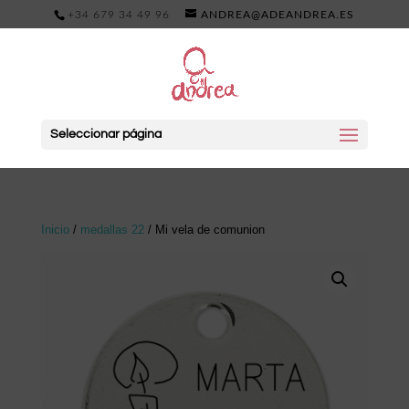
+34 679 34 49 96
ANDREA@ADEANDREA.ES
Seleccionar página
Inicio
/
medallas 22
/ Mi vela de comunion