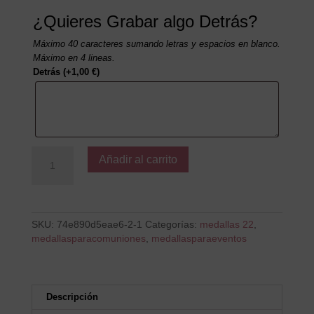
¿Quieres Grabar algo Detrás?
Máximo 40 caracteres sumando letras y espacios en blanco.
Máximo en 4 lineas.
Detrás
(+
1,00
€
)
Mi
Añadir al carrito
vela
de
comunion
cantidad
SKU:
74e890d5eae6-2-1
Categorías:
medallas 22
,
medallasparacomuniones
,
medallasparaeventos
Descripción