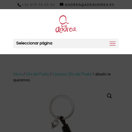
+34 679 34 49 96
ANDREA@ADEANDREA.ES
Seleccionar página
Inicio
/
Día del Padre
/
Llaveros Día del Padre
/ abuelo te
queremos