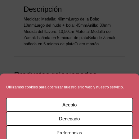
Descripción
Medidas: Medalla: 40mmLargo de la Bola:
10mmLargo del nudo + bola: 45mmAnilla: 30mm
Medida del llavero: 10,50cm Material:Medalla de
Zamak bañada en 5 micras de plataBola de Zamak
bañada en 5 micras de plataCuero marrón
Productos relacionados
Utilizamos cookies para optimizar nuestro sitio web y nuestro servicio.
Acepto
Denegado
Preferencias