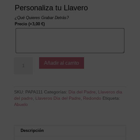
Personaliza tu Llavero
¿Qué Quieres Grabar Detrás?
Precio
(+
3,00
€
)
abuelo
Añadir al carrito
te
queremos
cantidad
SKU:
PAPA111
Categorías:
Día del Padre
,
Llaveros dia
del padre
,
Llaveros Día del Padre
,
Redondo
Etiqueta:
Abuelo
Descripción