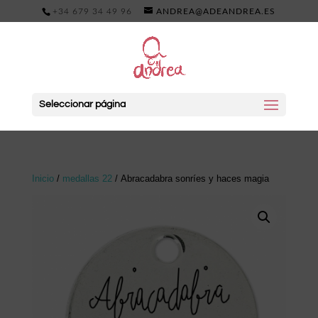
+34 679 34 49 96
ANDREA@ADEANDREA.ES
Seleccionar página
Inicio
/
medallas 22
/ Abracadabra sonríes y haces magia