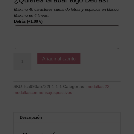
Máximo 40 caracteres sumando letras y espacios en blanco.
Máximo en 4 lineas.
Detrás
(+
1,00
€
)
Abracadabra
Añadir al carrito
sonríes
y
haces
magia
cantidad
SKU:
fca993ab732f-1-1-1
Categorías:
medallas 22
,
medallasconmensajespositivos
Descripción