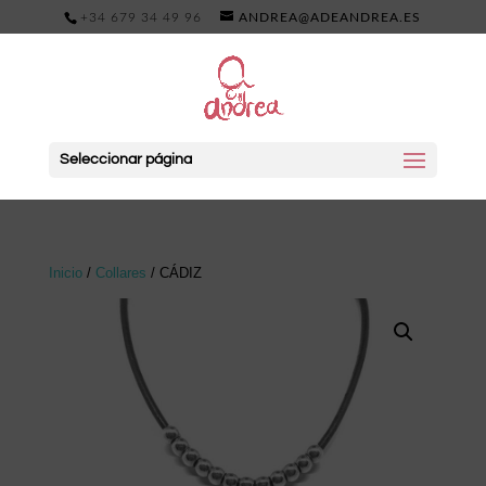
+34 679 34 49 96
ANDREA@ADEANDREA.ES
Seleccionar página
Inicio
/
Collares
/ CÁDIZ