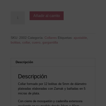
CÁDIZ
Añadir al carrito
cantidad
SKU:
2002
Categoría:
Collares
Etiquetas:
ajustable
,
bolitas
,
collar
,
cuero
,
gargantilla
Descripción
Descripción
Collar formado por 12 bolitas de 5mm de diámetro
plateadas elaboradas con Zamak y bañadas en 5
micras de plata.
Con cierre de mosquetón y cadenilla extensora
oscilando en su medida desde 34cm a 40cm.