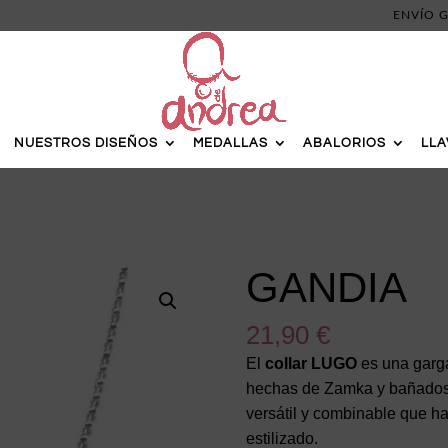
ENVÍO G
NUESTROS DISEÑOS
MEDALLAS
ABALORIOS
LL
GANDIA
21,90
€
El
collar LUGO
es una garga
hechas de Zamka y bañados 
versátil y combinable que h
estilizado.