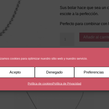
Sus bolar hace que sea un col
escote a la perfección.
Perfecto para combinar con 
GANDIA
Añadir al carrit
cantidad
lizamos cookies para optimizar nuestro sitio web y nuestro servicio.
SKU:
2021-1-1
Categoría:
Colla
Acepto
Denegado
Preferencias
Política de cookies
Política de Privacidad