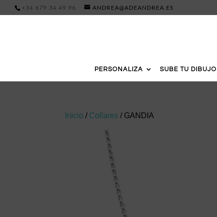
+34 679 34 49 96
ANDREA@ADEANDREA.ES
PERSONALIZA
SUBE TU DIBUJO
Inicio
/
Collares
/ GANDIA