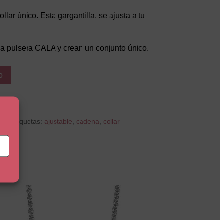
lar único. Esta gargantilla, se ajusta a tu
la pulsera CALA y crean un conjunto único.
o
res
Etiquetas:
ajustable
,
cadena
,
collar