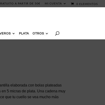
RATUITO A PARTIR DE 50€
MI CUENTA
0 ELEMENTOS
AVEROS
PLATA
OTROS
ntilla elaborada con bolas plateadas
en 5 micras de plata. Una cadena muy
ace que tu cuello se vea mucho más