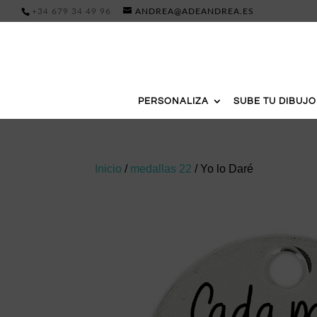
+34 679 34 49 96
ANDREA@ADEANDREA.ES
PERSONALIZA
SUBE TU DIBUJO
Inicio
/
medallas 22
/ Yo lo Daré