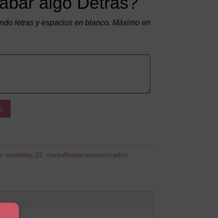
abar algo Detrás?
do letras y espacios en blanco. Máximo en
o
s:
medallas 22
,
medallasparaenamorados