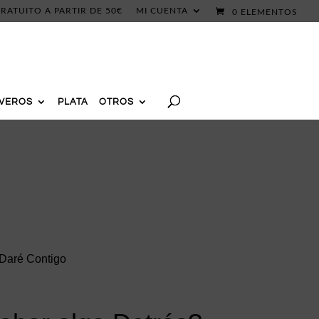
RATUITO A PARTIR DE 50€
MI CUENTA
0 ELEMENTOS
AVEROS
PLATA
OTROS
 Daré Contigo