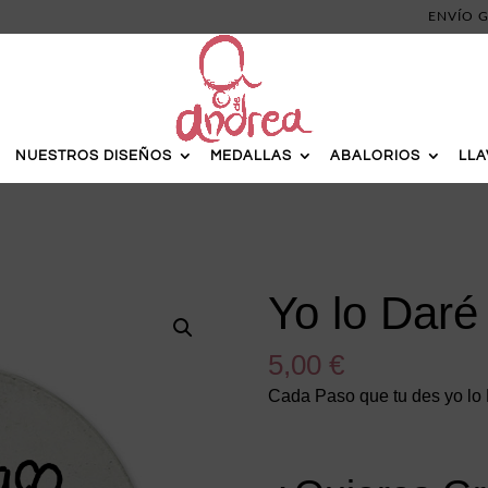
ENVÍO G
NUESTROS DISEÑOS
MEDALLAS
ABALORIOS
LL
Yo lo Daré
5,00
€
Cada Paso que tu des yo lo