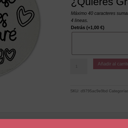
¿Quieres Gr
Máximo 40 caracteres suman
4 lineas.
Detrás
(+
1,00
€
)
Yo
Añadir al carrit
lo
Daré
cantidad
SKU:
d9795ac9e9bd
Categoría