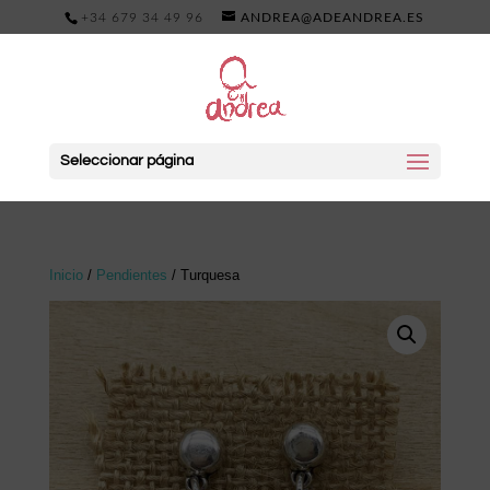
+34 679 34 49 96
ANDREA@ADEANDREA.ES
Seleccionar página
Inicio
/
Pendientes
/ Turquesa