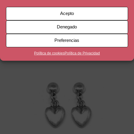
Acepto
ESTRELLA
Denegado
14,90
€
Preferencias
Política de cookies
Política de Privacidad