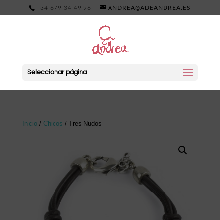
+34 679 34 49 96
ANDREA@ADEANDREA.ES
Seleccionar página
Inicio
/
Chicos
/ Tres Nudos